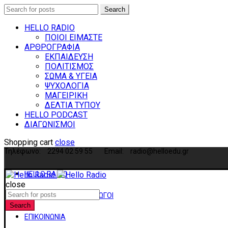
Search
Search
for:
HELLO RADIO
ΠΟΙΟΙ ΕΙΜΑΣΤΕ
ΑΡΘΡΟΓΡΑΦΙΑ
ΕΚΠΑΙΔΕΥΣΗ
ΠΟΛΙΤΙΣΜΟΣ
ΣΩΜΑ & ΥΓΕΙΑ
ΨΥΧΟΛΟΓΙΑ
ΜΑΓΕΙΡΙΚΗ
ΔΕΛΤΙΑ ΤΥΠΟΥ
HELLO PODCAST
ΔΙΑΓΩΝΙΣΜΟΙ
Shopping cart
close
Τηλέφωνο:
2294 02 59 55
Email:
radio@helloedu.gr
HELLO RADIO
close
Search
ΑΡΘΡΟΓΡΑΦΟΙ-ΠΑΡΑΓΩΓΟΙ
for:
Search
ΕΠΙΚΟΙΝΩΝΙΑ