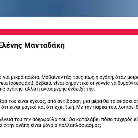
 Ελένης Μανταδάκη
 για μικρά παιδιά. Μαθαίνοντάς τους πως η αγάπη, όταν μοιρά
ια (αδερφάκι). Βέβαια, είναι σημαντικό οι γονείς να θυμούντ
της αγάπης, αλλά η ανισομερής ένδειξή της.
α του είναι έγκυος, από αντίδραση, μια μέρα θα το σκάσει απ
τι είναι μαγικό και ότι έχει ζωή. Με την παρέα του, λοιπόν, 
νειά του την αδερφούλα του; Θα καταλάβει πόσο τυχερός είνα
ει στην αγάπη είναι μόνο ο πολλαπλασιασμός;