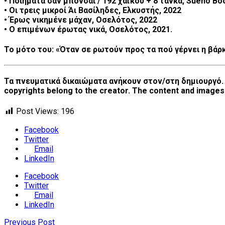
• Ποιήματα σαν μπονσάι / 192 χαϊκού + 8 τάνκα, Sueño Bo
• Οι τρεις μικροί Άι Βασίληδες, Ελκυστής, 2022
• Έρως νικημένε μάχαν, Οσελότος, 2022
• Ο επιμένων έρωτας νικά, Οσελότος, 2021.
Το μότο του: «Όταν σε ρωτούν προς τα πού γέρνει η βάρκα
Τα πνευματικά δικαιώματα ανήκουν στον/στη δημιουργό. Τ
copyrights belong to the creator. The content and images 
Post Views:
196
Facebook
Twitter
Email
LinkedIn
Facebook
Twitter
Email
LinkedIn
Previous Post