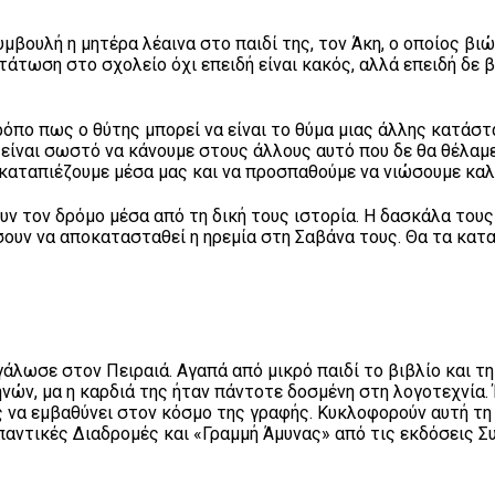
μβουλή η μητέρα λέαινα στο παιδί της, τον Άκη, ο οποίος βι
άτωση στο σχολείο όχι επειδή είναι κακός, αλλά επειδή δε 
πο πως ο θύτης μπορεί να είναι το θύμα μιας άλλης κατάστα
 είναι σωστό να κάνουμε στους άλλους αυτό που δε θα θέλαμε 
α καταπιέζουμε μέσα μας και να προσπαθούμε να νιώσουμε κα
υν τον δρόμο μέσα από τη δική τους ιστορία. Η δασκάλα τους 
σουν να αποκατασταθεί η ηρεμία στη Σαβάνα τους. Θα τα κατ
άλωσε στον Πειραιά. Αγαπά από μικρό παιδί το βιβλίο και τ
ών, μα η καρδιά της ήταν πάντοτε δοσμένη στη λογοτεχνία. 
ς να εμβαθύνει στον κόσμο της γραφής. Κυκλοφορούν αυτή τη
αντικές Διαδρομές και «Γραμμή Άμυνας» από τις εκδόσεις Συ