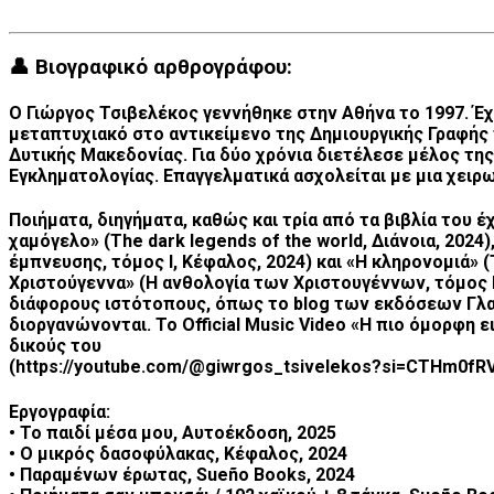
👤 Βιογραφικό αρθρογράφου:
Ο Γιώργος Τσιβελέκος γεννήθηκε στην Αθήνα το 1997. Έχ
μεταπτυχιακό στο αντικείμενο της Δημιουργικής Γραφής
Δυτικής Μακεδονίας. Για δύο χρόνια διετέλεσε μέλος τ
Εγκληματολογίας. Επαγγελματικά ασχολείται με μια χειρ
Ποιήματα, διηγήματα, καθώς και τρία από τα βιβλία του 
χαμόγελο» (The dark legends of the world, Διάνοια, 2024),
έμπνευσης, τόμος Ι, Κέφαλος, 2024) και «Η κληρονομιά» (
Χριστούγεννα» (Η ανθολογία των Χριστουγέννων, τόμος Ι,
διάφορους ιστότοπους, όπως το blog των εκδόσεων Γλαύκ
διοργανώνονται. Το Official Music Video «Η πιο όμορφη
δικούς του
(https://youtube.com/@giwrgos_tsivelekos?si=CTHm0fR
Εργογραφία:
• Το παιδί μέσα μου, Αυτοέκδοση, 2025
• Ο μικρός δασοφύλακας, Κέφαλος, 2024
• Παραμένων έρωτας, Sueño Books, 2024