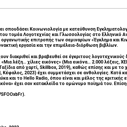
ει σπουδάσει Κοινωνιολογία με κατεύθυνση Εγκληματολογί
 του τομέα Λογοτεχνίας και Γλωσσολογίας στο Ελληνικό Α
ης οργανωτικής επιτροπής των σεμιναρίων «Έγκλημα και Κ
ωνακτική εργασία και την επιμέλεια-διόρθωση βιβλίων.
έχουν διακριθεί και βραβευθεί σε έγκριτους λογοτεχνικούς
 «Μια λέξη… χίλιες εικόνες» (Μια εικόνα… 2.000 λέξεις, ΧΕΝ
Ταξίδια από χαρτί, Skillbox, 2019), καθώς επίσης και με τ
 Κέφαλος, 2023) έχει συμμετάσχει σε ανθολογίες. Κατά κα
α και το Hello Radio, όπου είναι και μέλος της κριτική
 εικόνα» έχει σαν κατακλείδα το ομώνυμο ποίημά του. Επί
VSFOOxbFr).