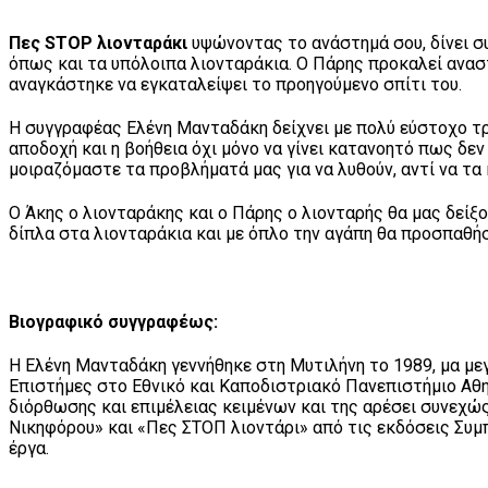
Πες STOP λιονταράκι
υψώνοντας το ανάστημά σου, δίνει συ
όπως και τα υπόλοιπα λιονταράκια. Ο Πάρης προκαλεί αναστ
αναγκάστηκε να εγκαταλείψει το προηγούμενο σπίτι του.
Η συγγραφέας Ελένη Μανταδάκη δείχνει με πολύ εύστοχο τρό
αποδοχή και η βοήθεια όχι μόνο να γίνει κατανοητό πως δεν
μοιραζόμαστε τα προβλήματά μας για να λυθούν, αντί να τ
Ο Άκης ο λιονταράκης και ο Πάρης ο λιονταρής θα μας δείξο
δίπλα στα λιονταράκια και με όπλο την αγάπη θα προσπαθή
Βιογραφικό συγγραφέως:
Η Ελένη Μανταδάκη γεννήθηκε στη Μυτιλήνη το 1989, μα μεγ
Επιστήμες στο Εθνικό και Καποδιστριακό Πανεπιστήμιο Αθην
διόρθωσης και επιμέλειας κειμένων και της αρέσει συνεχώ
Νικηφόρου» και «Πες ΣΤΟΠ λιοντάρι» από τις εκδόσεις Συμπ
έργα.