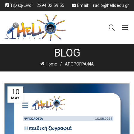
Τηλέφωνο:
2294 02 59 55
Email:
radio@helloedu.gr
BLOG
Home
ΑΡΘΡΟΓΡΑΦΙΑ
10
MAY