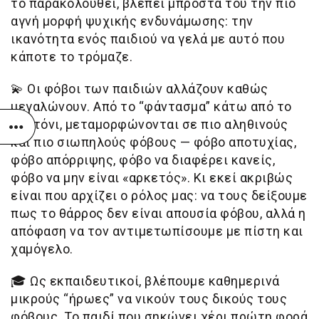
το παρακολουθεί, βλέπει μπροστά του την πιο
αγνή μορφή ψυχικής ενδυνάμωσης: την
ικανότητα ενός παιδιού να γελά με αυτό που
κάποτε το τρόμαζε.
💫
Οι φόβοι των παιδιών αλλάζουν καθώς
μεγαλώνουν. Από το “φάντασμα” κάτω από το
σεντόνι, μεταμορφώνονται σε πιο αληθινούς
και πιο σιωπηλούς φόβους — φόβο αποτυχίας,
φόβο απόρριψης, φόβο να διαφέρει κανείς,
φόβο να μην είναι «αρκετός». Κι εκεί ακριβώς
είναι που αρχίζει ο ρόλος μας: να τους δείξουμε
πως το θάρρος δεν είναι απουσία φόβου, αλλά η
απόφαση να τον αντιμετωπίσουμε με πίστη και
χαμόγελο.
🎓
Ως εκπαιδευτικοί, βλέπουμε καθημερινά
μικρούς “ήρωες” να νικούν τους δικούς τους
φόβους. Το παιδί που σηκώνει χέρι πρώτη φορά