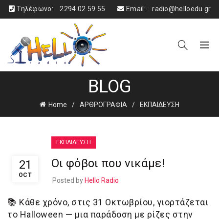
Τηλέφωνο:
2294 02 59 55
Email:
radio@helloedu.gr
BLOG
Home
ΑΡΘΡΟΓΡΑΦΙΑ
ΕΚΠΑΙΔΕΥΣΗ
ΕΚΠΑΙΔΕΥΣΗ
Οι φόβοι που νικάμε!
21
OCT
Posted by
Hello Radio
📚
Κάθε χρόνο, στις 31 Οκτωβρίου, γιορτάζεται
το Halloween — μια παράδοση με ρίζες στην