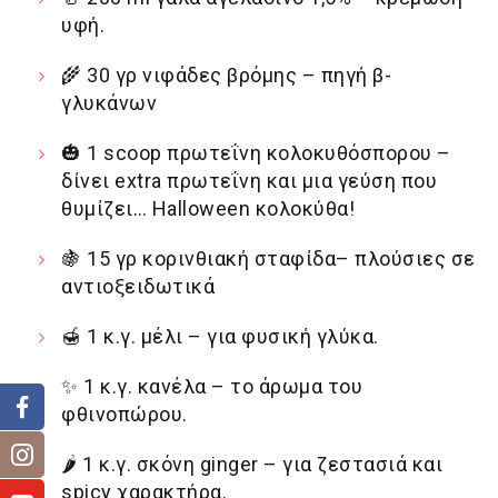
υφή.
🌾
30 γρ νιφάδες βρόμης – πηγή β-
γλυκάνων
🎃
1 scoop πρωτεΐνη κολοκυθόσπορου –
δίνει extra πρωτεΐνη και μια γεύση που
θυμίζει… Halloween κολοκύθα!
🍇
15 γρ κορινθιακή σταφίδα– πλούσιες σε
αντιοξειδωτικά
🍯
1 κ.γ. μέλι – για φυσική γλύκα.
✨
1 κ.γ. κανέλα – το άρωμα του
φθινοπώρου.
🌶
1 κ.γ. σκόνη ginger – για ζεστασιά και
spicy χαρακτήρα.