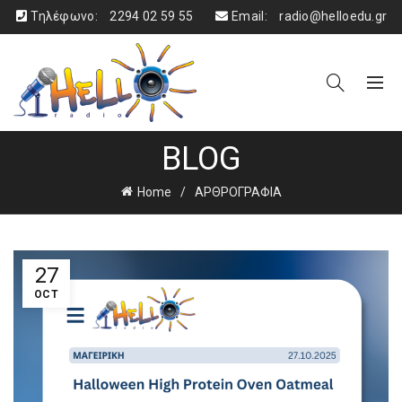
Τηλέφωνο:
2294 02 59 55
Email:
radio@helloedu.gr
BLOG
Home
ΑΡΘΡΟΓΡΑΦΙΑ
27
OCT