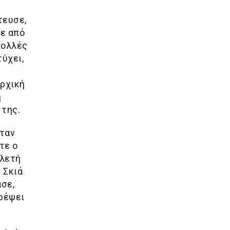
τευσε,
σε από
πολλές
τύχει,
αρχική
η
 της.
Όταν
τε ο
ελετή
 Σκιά
σε,
τρέψει