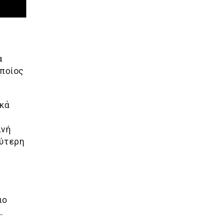
α
οποίος
ικά
ινή
εύτερη
ιο
.