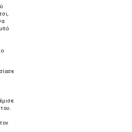
λύ
τσι,
να
 υπό
ιο
ησίασε
γέμισε
του.
 τον