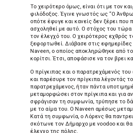
Το χειρότερο όμως, είναι ότι με τον κα
φιλόδοξος. Έγινε γνωστός ως “Ο Άνθρωπ
οπότε έφυγε και κανείς δεν ξέρει που 
ασχοληθεί με αυτό. Ο στόχος του τώρα 
τον έλεγχό του. Ο χειρότερος εχθρός τ
ξεφορτωθεί. Διάβασε στις εφημερίδες ό
Naveen, ο οποίος αποκληρώθηκε από το
κορίτσι. Έτσι, αποφάσισε να τον βρει κ
Ο πρίγκιπας και ο παρατρεχάμενός του
και παρέσυρε τον πρίγκιπα λέγοντάς του 
παρατρεχάμενος, ήταν πάντα υποτιμημέν
μεταμορφώσει στον πρίγκιπα και για αν
σφράγισαν τη συμφωνία, τρύπησε το δάχ
με το αίμα του. O Naveen αμέσως μετα
Κατά τη συμφωνία, ο Λόρενς θα παντρευ
σκότωνε τον Δήμαρχο με voodoo και θα 
έλεγχο της πόλης.