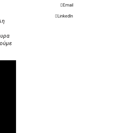
Email
LinkedIn
λη
ουρα
θούμε