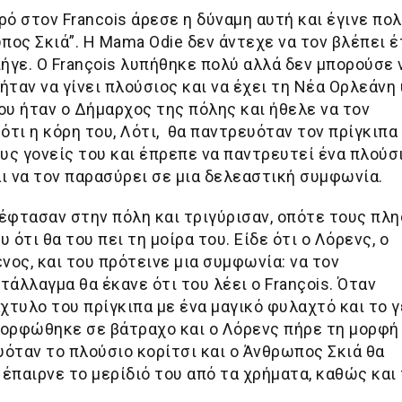
ιρό στον Francois άρεσε η δύναμη αυτή και έγινε πο
ος Σκιά”. Η Mama Odie δεν άντεχε να τον βλέπει έ
πήγε. Ο François λυπήθηκε πολύ αλλά δεν μπορούσε 
ήταν να γίνει πλούσιος και να έχει τη Νέα Ορλεάνη
ου ήταν ο Δήμαρχος της πόλης και ήθελε να τον
τι η κόρη του, Λότι, θα παντρευόταν τον πρίγκιπα
υς γονείς του και έπρεπε να παντρευτεί ένα πλούσ
αι να τον παρασύρει σε μια δελεαστική συμφωνία.
 έφτασαν στην πόλη και τριγύρισαν, οπότε τους πλ
ότι θα του πει τη μοίρα του. Είδε ότι ο Λόρενς, ο
ος, και του πρότεινε μια συμφωνία: να τον
τάλλαγμα θα έκανε ότι του λέει ο François. Όταν
τυλο του πρίγκιπα με ένα μαγικό φυλαχτό και το 
μορφώθηκε σε βάτραχο και ο Λόρενς πήρε τη μορφή 
όταν το πλούσιο κορίτσι και ο Άνθρωπος Σκιά θα
έπαιρνε το μερίδιό του από τα χρήματα, καθώς και