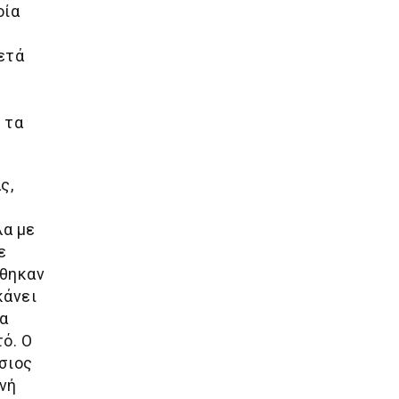
οία
ετά
 τα
ς,
λα με
ε
ήθηκαν
κάνει
τα
ό. Ο
σιος
ινή