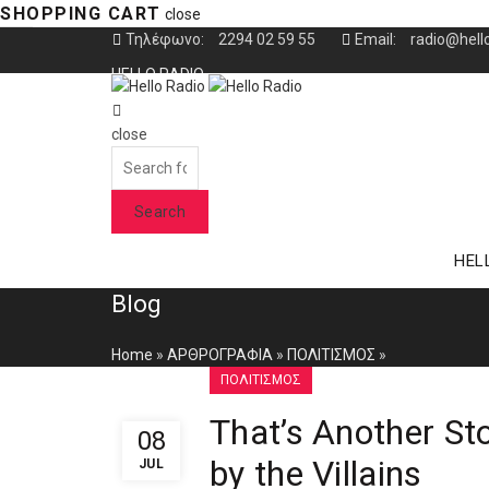
SHOPPING CART
close
Τηλέφωνο:
2294 02 59 55
Email:
radio@hell
HELLO RADIO
ΑΡΘΡΟΓΡΑΦΟΙ-ΠΑΡΑΓΩΓΟΙ
close
Search
ΕΠΙΚΟΙΝΩΝΙΑ
for:
Search
HEL
Blog
Home
»
ΑΡΘΡΟΓΡΑΦΙΑ
»
ΠΟΛΙΤΙΣΜΟΣ
»
ΠΟΛΙΤΙΣΜΟΣ
That’s Another St
08
by the Villains
JUL