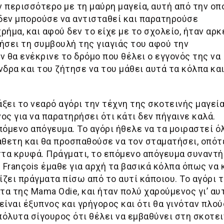
 περισσότερο με τη μαύρη μαγεία, αυτή από την οπ
 δεν μπορούσε να αντισταθεί και παρατηρούσε
ρήμα, και αφού δεν το είχε με το σχολείο, ήταν αρκ
ήσει τη συμβουλή της γιαγιάς του αφού την
ν θα ενέκρινε το δρόμο που θέλει ο εγγονός της να
νδρα και του ζήτησε να του μάθει αυτά τα κόλπα και
ξει το νεαρό αγόρι την τέχνη της σκοτεινής μαγεία
ος για να παρατηρήσει ότι κάτι δεν πήγαινε καλά.
όμενο απόγευμα. Το αγόρι ήθελε να τα μοιραστεί ό
κάθετη και θα προσπαθούσε να τον σταματήσει, οπότ
 στα κρυφά. Πράγματι, το επόμενο απόγευμα συναντ
 François έμαθε για αρχή τα βασικά κόλπα όπως να 
ίζει πράγματα πίσω από το αυτί κάποιου. Το αγόρι 
α της Mama Odie, και ήταν πολύ χαρούμενος γι’ αυτ
είναι έξυπνος και γρήγορος και ότι θα γινόταν πλού
απόλυτα σίγουρος ότι θέλει να εμβαθύνει στη σκοτε