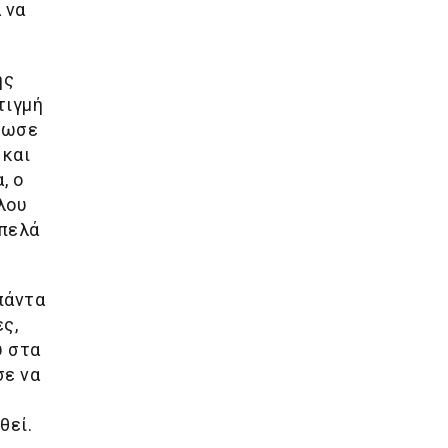
 να
ης
τιγμή
νιωσε
 και
, ο
λου
μπελά
 πάντα
ς,
υ στα
σε να
θεί.