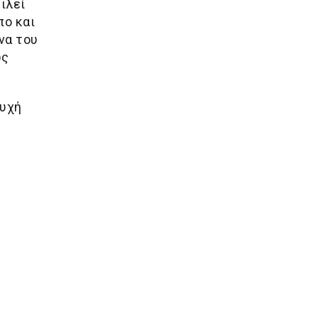
ιλεί
πο και
να του
ως
ψυχή