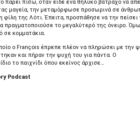
 πάρει πίσω, όταν είδε ένα θηλυκό βάτραχο να απε
τας μαγεία, την μεταμόρφωσε προσωρινά σε άνθρω
η φίλη της Λότι. Έπειτα, προσπάθησε να την πείσει 
θα πραγματοποιούσε το μεγαλύτερό της όνειρο. Όμ
ό σε κομματάκια.
οποίο ο François έπρεπε πλέον να πληρώσει με την 
τηκαν και πήραν την ψυχή του για πάντα. Ο
ο ίδιο το παιχνίδι όπου εκείνος άρχισε…
ory Podcast