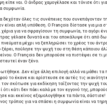
η είπε ναι. Ο άνδρας χαμογέλασε και τόνισε ότι για
ια συμφωνία.
θα δεχόταν όλες τις συνέπειες που συνεπάγονταν τ
 είναι απλή υπόθεση. Ο François δίστασε για μια σ
 χέρια για να σφραγίσουν τη συμφωνία, το αγόρι έ
άντρας γέλασε δυνατά και του αποκάλυψε ότι από δω
 πνεύματα μέχρι να ξεπληρώσει το χρέος του άντρα
 ξέρει, πούλησε την ψυχή του στη θέση κάποιου άλ
είνου. Ο François δεν μπορούσε να πιστέψει σε τι 
στευτεί έναν ξένο.
ναρωτήθηκε. Δεν είχε άλλη επιλογή αλλά να μάθει τα
Αφού το έκανε και αρίστευσε σε αυτές τις ικανότητε
ι τον σκότωσε για εκδίκηση ταΐζοντας την ψυχή το
 ότι κάτι δεν πάει καλά με τον εγγονό της, μπορού
ησε και εκείνος εξομολογήθηκε τα πάντα, σάστισε!
νος τρόπος για να σπάσει η συμφωνία είναι να τηρη