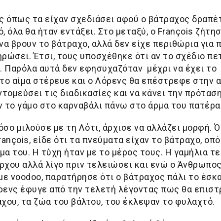
ς όπως τα είχαν σχεδιάσει αφού ο βάτραχος δραπέ
, όλα θα ήταν εντάξει. Στο μεταξύ, ο François ζήτη
 να βρουν το βάτραχο, αλλά δεν είχε περιθώρια για 
ηρώσει. Έτσι, τους υποσχέθηκε ότι αν το σχέδιο πε
. Παρόλα αυτά δεν εφησυχαζόταν μέχρι να έχει το
 το αίμα στέρευε και ο Λόρενς θα επέστρεφε στην 
τομεύσει τις διαδικασίες και να κάνει την πρότασ
 το γάμο στο καρναβάλι πάνω στο άρμα του πατέρα
όσο μιλούσε με τη Λότι, άρχισε να αλλάζει μορφή. 
rançois, είδε ότι τα πνεύματα είχαν το βάτραχο, οπό
μα του. Η τύχη ήταν με το μέρος τους. Η γαμήλια τ
χου αλλά λίγο πριν τελειώσει και ενώ ο Άνθρωπος
ε voodoo, παρατήρησε ότι ο βάτραχος πάλι το έσκα
όρενς έφυγε από την τελετή λέγοντας πως θα επισ
αχου, τα ζώα του βάλτου, του έκλεψαν το φυλαχτό.