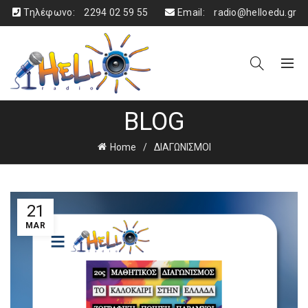
Τηλέφωνο:
2294 02 59 55
Email:
radio@helloedu.gr
BLOG
Home
ΔΙΑΓΩΝΙΣΜΟΙ
21
MAR