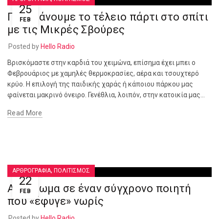
25
Πώς κάνουμε το τέλειο πάρτι στο σπίτι
FEB
με τις Μικρές Σβούρες
Posted by
Hello Radio
Βρισκόμαστε στην καρδιά του χειμώνα, επίσημα έχει μπει ο
Φεβρουάριος με χαμηλές θερμοκρασίες, αέρα και τσουχτερό
κρύο. Η επιλογή της παιδικής χαράς ή κάποιου πάρκου μας
φαίνεται μακρινό όνειρο. Γενέθλια, λοιπόν, στην κατοικία μας...
Read More
,
ΑΡΘΡΟΓΡΑΦΙΑ
ΠΟΛΙΤΙΣΜΟΣ
22
Αφιέρωμα σε έναν σύγχρονο ποιητή
FEB
που «έφυγε» νωρίς
Posted by
Hello Radio