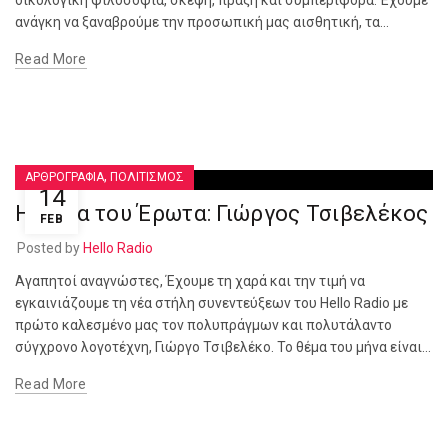
οικολογική φιλοσοφία, σκέψη, πράξη και συμπεριφορά. Έχουμε
ανάγκη να ξαναβρούμε την προσωπική μας αισθητική, τα...
Read More
,
ΑΡΘΡΟΓΡΑΦΙΑ
ΠΟΛΙΤΙΣΜΟΣ
14
Η Πένα του Έρωτα: Γιώργος Τσιβελέκος
FEB
Posted by
Hello Radio
Αγαπητοί αναγνώστες, Έχουμε τη χαρά και την τιμή να
εγκαινιάζουμε τη νέα στήλη συνεντεύξεων του Hello Radio με
πρώτο καλεσμένο μας τον πολυπράγμων και πολυτάλαντο
σύγχρονο λογοτέχνη, Γιώργο Τσιβελέκο. Το θέμα του μήνα είναι...
Read More