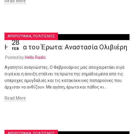
Read More
,
ΑΡΘΡΟΓΡΑΦΙΑ
ΠΟΛΙΤΙΣΜΟΣ
28
Η Πένα του Έρωτα: Αναστασία Ολιβιέρη
FEB
Posted by
Hello Radio
Αγαπητοί αναγνώστες, Ο Φεβρουάριος μας αποχαιρετάει σιγά
σιγά και η άνοιξη στέλνει τα πρώτα της σημάδια μέσα από τις
υπέροχες αμυγδαλιές και τις κατακόκκινες παπαρούνες που
άρχισαν να ανθίζουν. Με αγάπη, έρωτα και πάθος κι...
Read More
,
ΑΡΘΡΟΓΡΑΦΙΑ
ΠΟΛΙΤΙΣΜΟΣ