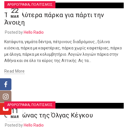
,
ΑΡΘΡΟΓΡΑΦΙΑ
ΠΟΛΙΤΙΣΜΟΣ
22
Τα καλύτερα πάρκα για πάρτι την
MAR
Άνοιξη
Posted by
Hello Radio
Κατάφυτα, γεμάτα δέντρα, πέτρινους διαδρόμους , ξύλινα
κιόσκια, πάρκα με καφετέριες, πάρκα χωρίς καφετέριες, πάρκο
με άλογα, πάρκα με κολυμβητήριο. Λογιών λογιών πάρκα στην
Αθήνα και σε όλο το εύρος της Αττικής. Ας τα...
Read More
,
ΑΡΘΡΟΓΡΑΦΙΑ
ΠΟΛΙΤΙΣΜΟΣ
11
Ο Τυφώνας της Όλγας Κέγκου
MAR
Posted by
Hello Radio