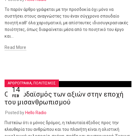
Το παρόν άρθρο γράφεται με την προσδοκία όχι μόνο να
συστήσει στους αναγνώστες του έναν σύγχρονο σπουδαίο
ποιητή καθ’ όλα χαρισματικό, με απίστευτες ιδιοσυγκρασιακές
ποιότητες, όπως διαφαίνεται μέσα από το ποιητικό του έργο
και...
Read More
,
ΑΡΘΡΟΓΡΑΦΙΑ
ΠΟΛΙΤΙΣΜΟΣ
14
Ο εκχυδαϊσμός των αξιών στην εποχή
FEB
του μισανθρωπισμού
Posted by
Hello Radio
Πιστεύω ότι ο μόνος δρόμος, η τελευταία έξοδος προς την
ελευθερία του ανθρώπου και του πλανήτη είναι η ολιστική