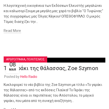
Η λογοτεχνική οικογένεια των Εκδόσεων Ελκυστής μεγαλώνει
και καλωσορίζουμε με μεγάλη μας χαρά το βιβλίο "Ο Τυφώνας"
της συγγραφέως μας Όλγας Κέγκου! ΟΠΙΣΘΟΦΥΛΛΟ: Ο μικρός
Τόμας διασχίζει την...
Read More
,
ΑΡΘΡΟΓΡΑΦΙΑ
ΠΟΛΙΤΙΣΜΟΣ
08
Το γεράκι της θάλασσας, Zoe Szymon
MAR
Posted by
Hello Radio
Κυκλοφορεί το νέο βιβλίο της Zoe Szymon με τίτλο «Το γεράκι
της θάλασσας» από τις εκδόσεις Γλαύκα! Το Γεράκι της
θάλασσας είναι οι περιπέτειες του Απόστολου, το μαγικό
γεράκι, που μέσα από τη συνεχή αναζήτηση...